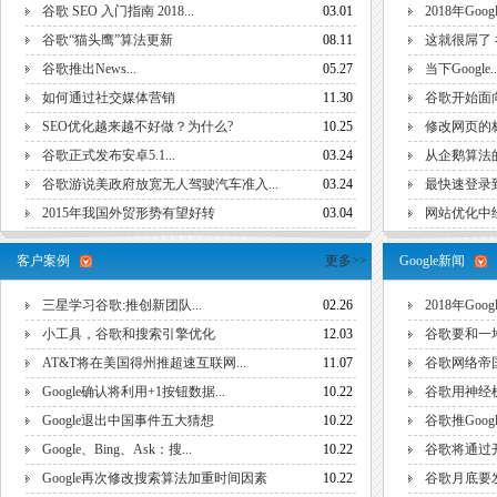
谷歌 SEO 入门指南 2018...
03.01
​2018年Google
谷歌“猫头鹰”算法更新
08.11
这就很屌了
谷歌推出News...
05.27
当下Google..
如何通过社交媒体营销
11.30
谷歌开始面向N
SEO优化越来越不好做？为什么?
10.25
修改网页的
谷歌正式发布安卓5.1...
03.24
从企鹅算法的
谷歌游说美政府放宽无人驾驶汽车准入...
03.24
最快速登录到
2015年我国外贸形势有望好转
03.04
网站优化中
客户案例
更多>>
Google新闻
三星学习谷歌:推创新团队...
02.26
2018年Goo
小工具，谷歌和搜索引擎优化
12.03
谷歌要和一
AT&T将在美国得州推超速互联网...
11.07
谷歌网络帝
Google确认将利用+1按钮数据...
10.22
谷歌用神经机
Google退出中国事件五大猜想
10.22
谷歌推Google
Google、Bing、Ask：搜...
10.22
谷歌将通过开设
Google再次修改搜索算法加重时间因素
10.22
谷歌月底要发布